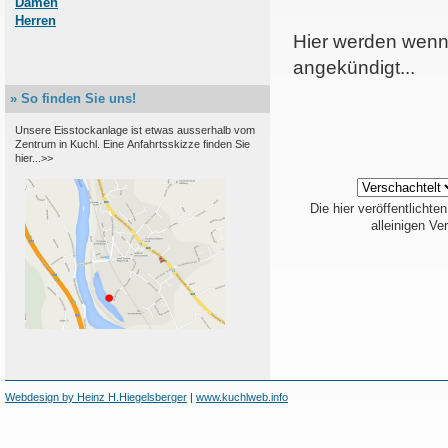
Damen
Herren
Hier werden wenn 
angekündigt...
» So finden Sie uns!
Unsere Eisstockanlage ist etwas ausserhalb vom
Zentrum in Kuchl. Eine Anfahrtsskizze finden Sie
hier...>>
Die hier veröffentlicht
alleinigen Ve
Webdesign by Heinz H.Hiegelsberger
|
www.kuchlweb.info